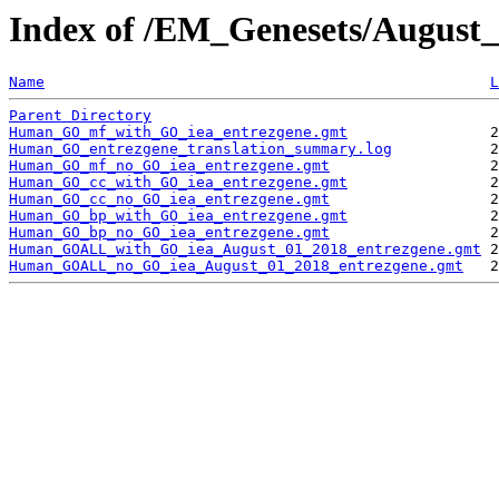
Index of /EM_Genesets/Augus
Name
L
Parent Directory
Human_GO_mf_with_GO_iea_entrezgene.gmt
Human_GO_entrezgene_translation_summary.log
Human_GO_mf_no_GO_iea_entrezgene.gmt
Human_GO_cc_with_GO_iea_entrezgene.gmt
Human_GO_cc_no_GO_iea_entrezgene.gmt
Human_GO_bp_with_GO_iea_entrezgene.gmt
Human_GO_bp_no_GO_iea_entrezgene.gmt
Human_GOALL_with_GO_iea_August_01_2018_entrezgene.gmt
Human_GOALL_no_GO_iea_August_01_2018_entrezgene.gmt